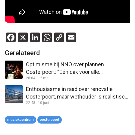
Facebook
X
LinkedIn
WhatsApp
Copy
Email
Link
Gerelateerd
Optimisme bij NNO over plannen
Oosterpoort: “Eén dak voor alle
20:04 - 12 mei
muziekgenres is de krachtigste weg”
Enthousiasme in raad over renovatie
Oosterpoort, maar wethouder is realistisch:
22:48 - 10 juni
“Onderschat niet wat we gaan doen”
muziekcentrum
oosterpoort