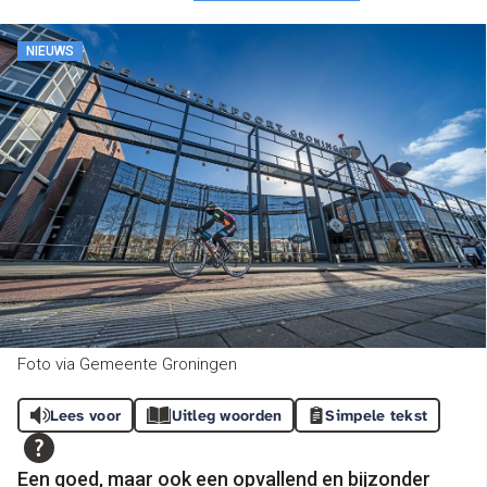
NIEUWS
Foto via Gemeente Groningen
Lees voor
Uitleg woorden
Simpele tekst
Een goed, maar ook een opvallend en bijzonder