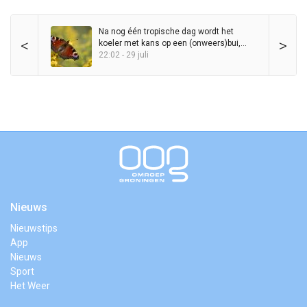
Na nog één tropische dag wordt het
<
>
koeler met kans op een (onweers)bui,
maar zomer blijft in het zadel
22:02 - 29 juli
Nieuws
Nieuwstips
App
Nieuws
Sport
Het Weer