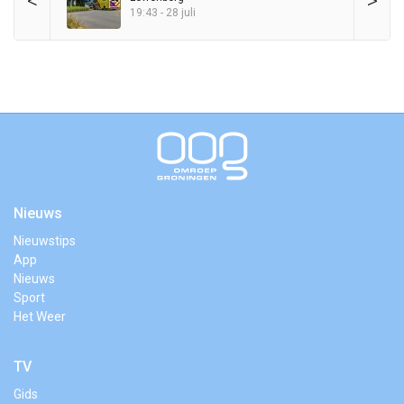
<
>
19:43 - 28 juli
Nieuws
Nieuwstips
App
Nieuws
Sport
Het Weer
TV
Gids