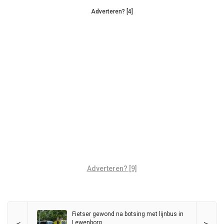
Adverteren? [4]
Adverteren? [9]
Fietser gewond na botsing met lijnbus in
Lewenborg