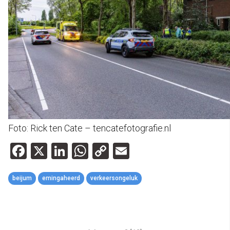
Foto: Rick ten Cate – tencatefotografie.nl
Facebook
X
LinkedIn
WhatsApp
Copy
Email
Link
beijum
emingaheerd
verkeersongeluk