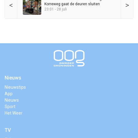
<
>
Korreweg gaat de deuren sluiten
23:01 - 28 juli
Nieuws
Nieuwstips
App
Nieuws
Sport
Het Weer
TV