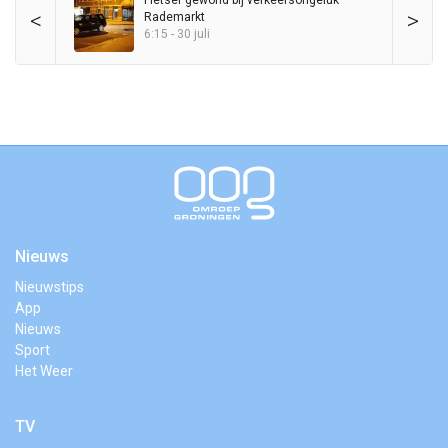
Fietser gewond bij verkeersongeluk
<
>
Rademarkt
6:15 - 30 juli
Nieuws
Nieuwstips
App
Nieuws
Sport
Het Weer
TV