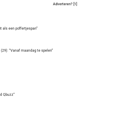
Adverteren? [1]
it als een poffertjespan”
(29): “Vanaf maandag te spelen”
id Qbuzz”