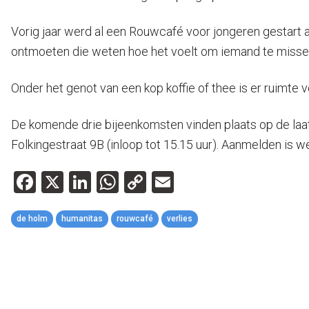
Vorig jaar werd al een Rouwcafé voor jongeren gestart a
ontmoeten die weten hoe het voelt om iemand te missen. 
Onder het genot van een kop koffie of thee is er ruimte 
De komende drie bijeenkomsten vinden plaats op de laats
Folkingestraat 9B (inloop tot 15.15 uur). Aanmelden is we
Facebook
X
LinkedIn
WhatsApp
Copy
Email
Link
de holm
humanitas
rouwcafé
verlies