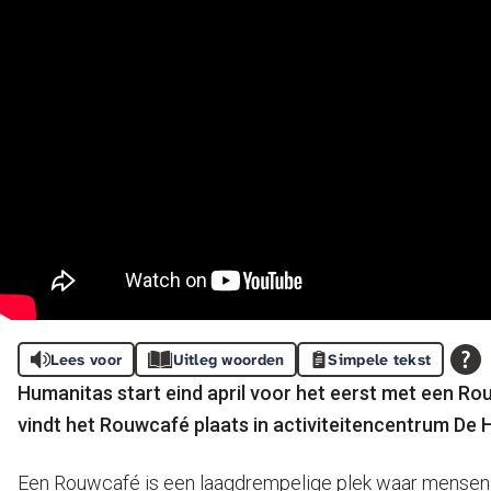
Lees voor
Uitleg woorden
Simpele tekst
Humanitas start eind april voor het eerst met een Ro
vindt het Rouwcafé plaats in
activiteitencentrum De H
Een Rouwcafé is een laagdrempelige plek waar mensen sam