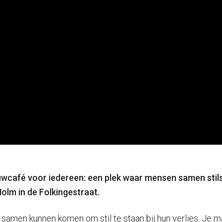
uwcafé voor iedereen: een plek waar mensen samen stils
olm in de Folkingestraat.
en kunnen komen om stil te staan bij hun verlies. Je mag 