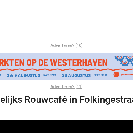
Adverteren? [10]
Adverteren? [11]
lijks Rouwcafé in Folkingestra