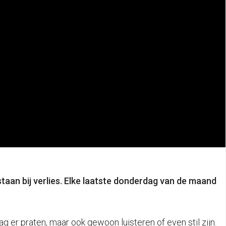
taan bij verlies. Elke laatste donderdag van de maand
er praten, maar ook gewoon luisteren of even stil zijn.