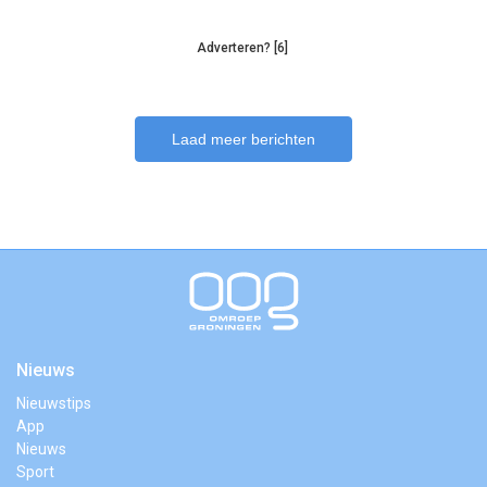
Adverteren? [6]
Laad meer berichten
Nieuws
Nieuwstips
App
Nieuws
Sport