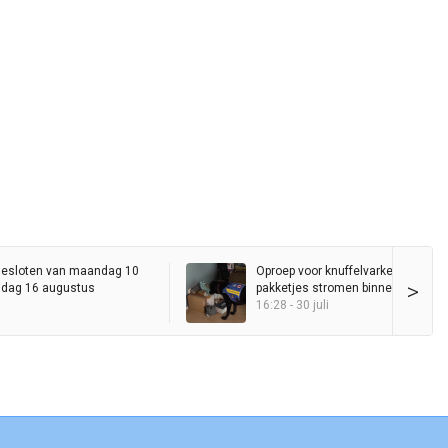
esloten van maandag 10
Oproep voor knuffelvarkentjes gaat 
>
ndag 16 augustus
pakketjes stromen binnen voor hu
Entli
16:28 - 30 juli