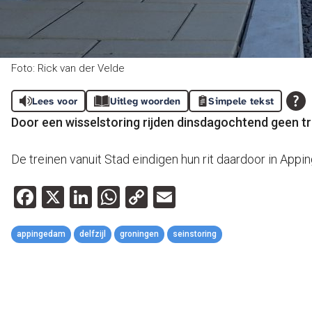
Foto: Rick van der Velde
Lees voor
Uitleg woorden
Simpele tekst
Door een wisselstoring rijden dinsdagochtend geen tr
De treinen vanuit Stad eindigen hun rit daardoor in App
Facebook
X
LinkedIn
WhatsApp
Copy
Email
Link
appingedam
delfzijl
groningen
seinstoring