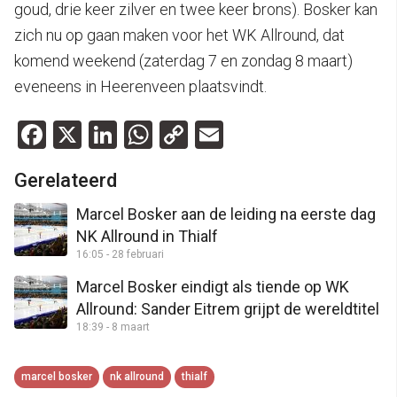
goud, drie keer zilver en twee keer brons). Bosker kan
zich nu op gaan maken voor het WK Allround, dat
komend weekend (zaterdag 7 en zondag 8 maart)
eveneens in Heerenveen plaatsvindt.
Facebook
X
LinkedIn
WhatsApp
Copy
Email
Link
Gerelateerd
Marcel Bosker aan de leiding na eerste dag
NK Allround in Thialf
16:05 - 28 februari
Marcel Bosker eindigt als tiende op WK
Allround: Sander Eitrem grijpt de wereldtitel
18:39 - 8 maart
marcel bosker
nk allround
thialf