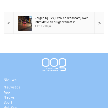
Zorgen bij PVV, PvhN en Stadspartij over
<
>
intimidatie en drugsoverlast in
binnenstad
19:37 - 30 juli
Nieuws
Nieuwstips
App
Nieuws
Sport
Het Weer