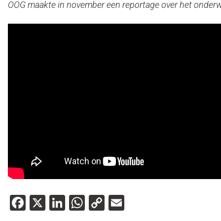
OOG maakte in november een reportage over het onderw
Facebook
X
LinkedIn
WhatsApp
Copy
Email
Link