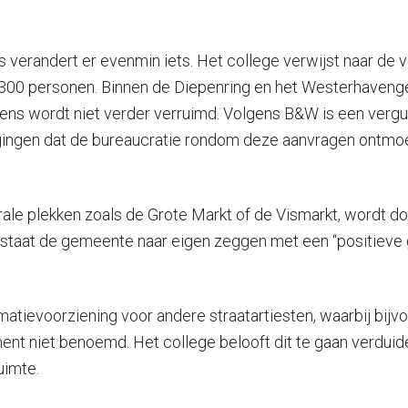
 verandert er evenmin iets. Het college verwijst naar de 
00 personen. Binnen de Diepenring en het Westerhavengeb
 wordt niet verder verruimd. Volgens B&W is een vergunni
igingen dat de bureaucratie rondom deze aanvragen ontmo
ale plekken zoals de Grote Markt of de Vismarkt, wordt do
el staat de gemeente naar eigen zeggen met een “positiev
matievoorziening voor andere straatartiesten, waarbij bi
 niet benoemd. Het college belooft dit te gaan verduidel
uimte.