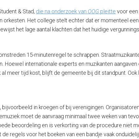
Student & Stad,
die na onderzoek van
OOG
pleitte
voor een 
orkesten. Het college stelt echter dat er momenteel een “
wijst het lage aantal klachten dat het huidige vergunnings
e omstreden 15-minutenregel te schrappen. Straatmuzikant
n. Hoewel internationale experts en muzikanten aangaven d
meer tijd kost, blijft de gemeente bij dit standpunt. Ook h
 bijvoorbeeld in kroegen of bij verenigingen. Organisatore
ivemuziek moet de aanvraag minimaal twee weken van tevoren
de beoordeling en is verkorting van de procedure niet moge
 de regels voor het boeken van een bandje vaak onduidelijk