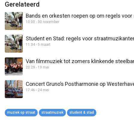
Gerelateerd
Bands en orkesten roepen op om regels voor s
10:00 - 30 november
Student en Stad: regels voor straatmuzikant
11:34 - 5 maart
Van filmmuziek tot zomers klinkende steelba
20:29 - 19 mei
Concert Gruno’s Postharmonie op Westerhav
17:46 - 24 mei
muziek op straat
straatmuziek
student & stad