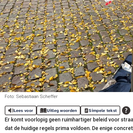
Foto: Sebastiaan Scheffer
Lees voor
Uitleg woorden
Simpele tekst
Er komt voorlopig geen ruimhartiger beleid voor str
dat de huidige regels prima voldoen. De enige concre