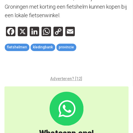
Groningen met korting een fietshelm kunnen kopen bij
een lokale fietsenwinkel.
Facebook
X
LinkedIn
WhatsApp
Copy
Email
Link
fietshelmen
kledingbank
provincie
Adverteren? [12]