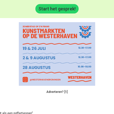
Start het gesprek!
Adverteren? [1]
it als een poffertjespan”