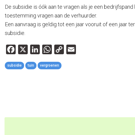
De subsidie is óók aan te vragen als je een bedrijfspand
toestemming vragen aan de verhuurder.
Een aanvraag is geldig tot een jaar vooruit of een jaar ter
subsidie.
Facebook
X
LinkedIn
WhatsApp
Copy
Email
Link
subsidie
tuin
vergroenen