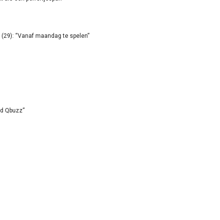
(29): “Vanaf maandag te spelen”
id Qbuzz”