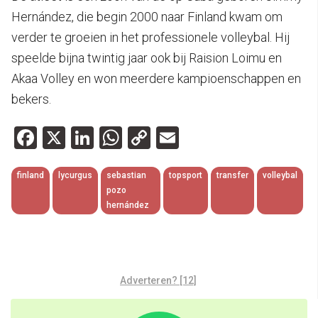
Hernández, die begin 2000 naar Finland kwam om
verder te groeien in het professionele volleybal. Hij
speelde bijna twintig jaar ook bij Raision Loimu en
Akaa Volley en won meerdere kampioenschappen en
bekers.
Facebook
X
LinkedIn
WhatsApp
Copy
Email
Link
finland
lycurgus
sebastian
topsport
transfer
volleybal
pozo
hernández
Adverteren? [12]