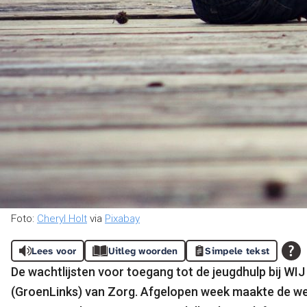
Foto:
Cheryl Holt
via
Pixabay
Lees voor
Uitleg woorden
Simpele tekst
De wachtlijsten voor toegang tot de jeugdhulp bij W
(GroenLinks) van Zorg. Afgelopen week maakte de wet