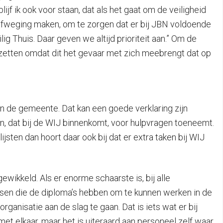
jf ik ook voor staan, dat als het gaat om de veiligheid
de afweging maken, om te zorgen dat er bij JBN voldoende
g Thuis. Daar geven we altijd prioriteit aan.” Om de
 zetten omdat dit het gevaar met zich meebrengt dat op
an de gemeente. Dat kan een goede verklaring zijn
gen, dat bij de WIJ binnenkomt, voor hulpvragen toeneemt.
sten dan hoort daar ook bij dat er extra taken bij WIJ
ewikkeld. Als er enorme schaarste is, bij alle
nsen die de diploma’s hebben om te kunnen werken in de
anisatie aan de slag te gaan. Dat is iets wat er bij
et elkaar, maar het is uiteraard aan personeel zelf waar