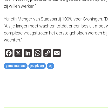
zij willen werken.”
Yaneth Menger van Stadspartij 100% voor Groningen: “D
“Als je langer moet wachten totdat er een besluit moet
complexe vraagstukken het eerste geholpen worden bij d
wachten.”
Facebook
X
LinkedIn
WhatsApp
Copy
Email
Link
gemeenteraad
jeugdzorg
wij