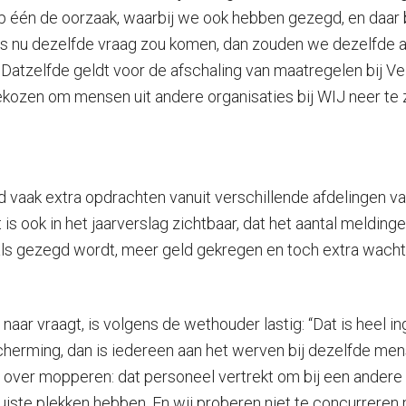
p één de oorzaak, waarbij we ook hebben gezegd, en daar bli
ook. Als nu dezelfde vraag zou komen, dan zouden we dezelf
tzelfde geldt voor de afschaling van maatregelen bij Veili
gekozen om mensen uit andere organisaties bij WIJ neer te
d vaak extra opdrachten vanuit verschillende afdelingen v
is ook in het jaarverslag zichtbaar, dat het aantal meldin
als gezegd wordt, meer geld gekregen en toch extra wachtlij
ar vraagt, is volgens de wethouder lastig: “Dat is heel ing
cherming, dan is iedereen aan het werven bij dezelfde me
over mopperen: dat personeel vertrekt om bij een andere org
iste plekken hebben. En wij proberen niet te concurreren m