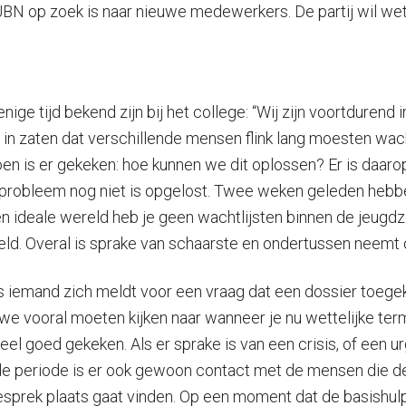
 JBN op zoek is naar nieuwe medewerkers. De partij wil we
ge tijd bekend zijn bij het college: “Wij zijn voortdurend 
n zaten dat verschillende mensen flink lang moesten wac
oen is er gekeken: hoe kunnen we dit oplossen? Er is daaro
probleem nog niet is opgelost. Twee weken geleden hebben
 ideale wereld heb je geen wachtlijsten binnen de jeugdzorg
eld. Overal is sprake van schaarste en ondertussen neemt 
, als iemand zich meldt voor een vraag dat een dossier to
 we vooral moeten kijken naar wanneer je nu wettelijke ter
el goed gekeken. Als er sprake is van een crisis, of een 
e periode is er ook gewoon contact met de mensen die de
prek plaats gaat vinden. Op een moment dat de basishulp 