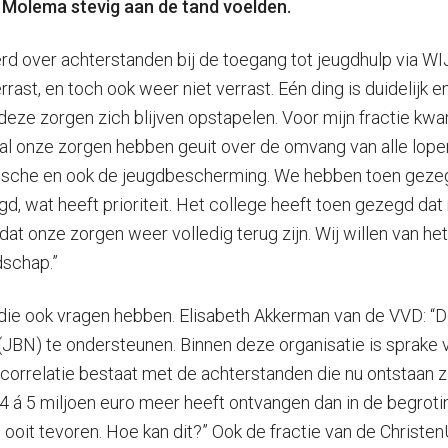
 Molema stevig aan de tand voelden.
 over achterstanden bij de toegang tot jeugdhulp via WIJ
errast, en toch ook weer niet verrast. Eén ding is duidelijk 
 deze zorgen zich blijven opstapelen. Voor mijn fractie 
 al onze zorgen hebben geuit over de omvang van alle lopen
istische en ook de jeugdbescherming. We hebben toen geze
wat heeft prioriteit. Het college heeft toen gezegd dat m
dat onze zorgen weer volledig terug zijn. Wij willen van het
dschap.”
s die ook vragen hebben. Elisabeth Akkerman van de VVD: 
 te ondersteunen. Binnen deze organisatie is sprake van k
correlatie bestaat met de achterstanden die nu ontstaan zij
im 4 á 5 miljoen euro meer heeft ontvangen dan in de begr
 ooit tevoren. Hoe kan dit?” Ook de fractie van de Christe