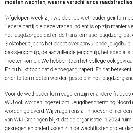
moeten wachten, waarna verschillende raadsfracties
“Afgelopen week zijn we door de wethouder geïnformeerd
“Iedere partij die deze vragen indient is op zijn manier v
het jeugdzorgbeleid en de transformatie jeugdzorg, dat
3 oktober, tijdens het debat over aanvullende jeugdhulp,
basisjeugdhulp, de aanvullende jeugdhulp, het special
moeten komen. We hebben toen het college ook gevraagd, 
En nu blijkt toch dat die toegang hapert. En dat betekent 
prioriteiten moeten worden gesteld in het jeugdzorglan
Voor de wethouder kan reageren zijn er andere fractie
WIJ ook worden ingezet om Jeugdbescherming Noord (JBN)
worden geleverd. Wij vragen ons af in hoeverre hier een 
van WIJ Groningen blijkt dat de organisatie in 2024 ru
gekregen en ondertussen zijn de wachtlijsten groter dan