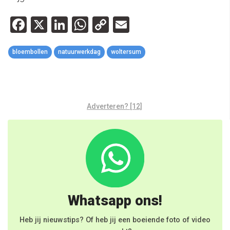
Facebook
X
LinkedIn
WhatsApp
Copy
Email
Link
bloembollen
natuurwerkdag
woltersum
Adverteren? [12]
Whatsapp ons!
Heb jij nieuwstips? Of heb jij een boeiende foto of video