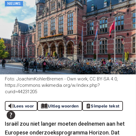
NIEUWS
Foto: JoachimKohlerBremen - Own work, CC BY-SA 4.0,
https://commons.wikimedia.org/w/index.php?
curid=44231205
Lees voor
Uitleg woorden
Simpele tekst
Israël zou niet langer moeten deelnemen aan het
Europese onderzoeksprogramma Horizon. Dat