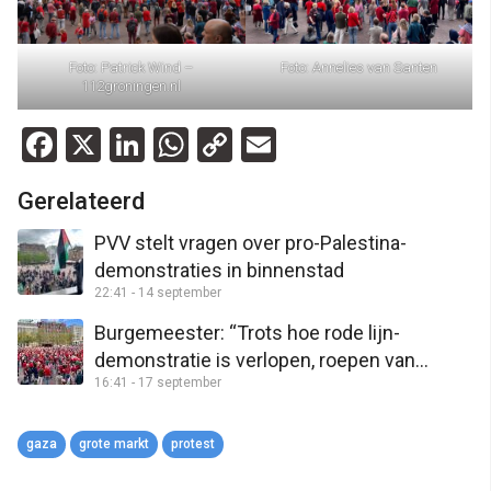
Foto: Patrick Wind –
Foto: Annelies van Santen
112groningen.nl
Facebook
X
LinkedIn
WhatsApp
Copy
Email
Link
Gerelateerd
PVV stelt vragen over pro-Palestina-
demonstraties in binnenstad
22:41 - 14 september
Burgemeester: “Trots hoe rode lijn-
demonstratie is verlopen, roepen van
16:41 - 17 september
leuzen is onvoldoende om demo te
verbieden”
gaza
grote markt
protest