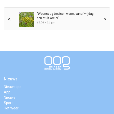
“Woensdag tropisch warm, vanaf vrijdag
<
>
een stuk koeler”
23:59 - 28 juli
Nieuws
Nieuwstips
App
Nieuws
Sport
Het Weer