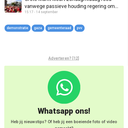
vanwege passieve houding regering om
15:17 - 14 september
Gaza: “Er voltrekt zich een ramp”
demonstratie
gaza
gemeenteraad
pvv
Adverteren? [12]
Whatsapp ons!
Heb jij nieuwstips? Of heb jij een boeiende foto of video