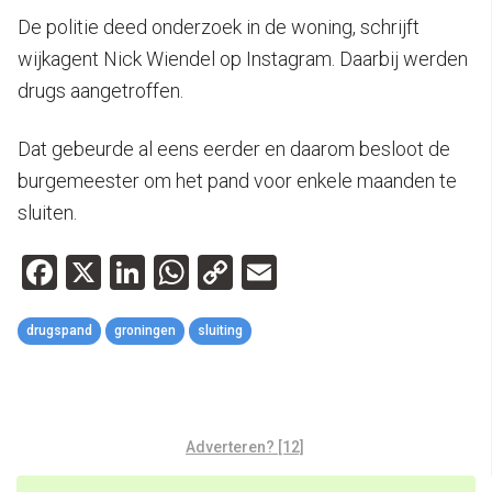
De politie deed onderzoek in de woning, schrijft
wijkagent Nick Wiendel op Instagram. Daarbij werden
drugs aangetroffen.
Dat gebeurde al eens eerder en daarom besloot de
burgemeester om het pand voor enkele maanden te
sluiten.
Facebook
X
LinkedIn
WhatsApp
Copy
Email
Link
drugspand
groningen
sluiting
Adverteren? [12]