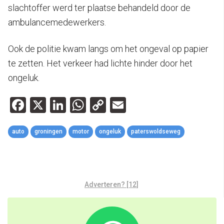
slachtoffer werd ter plaatse behandeld door de
ambulancemedewerkers.
Ook de politie kwam langs om het ongeval op papier
te zetten. Het verkeer had lichte hinder door het
ongeluk.
Facebook
X
LinkedIn
WhatsApp
Copy
Email
Link
auto
groningen
motor
ongeluk
paterswoldseweg
Adverteren? [12]