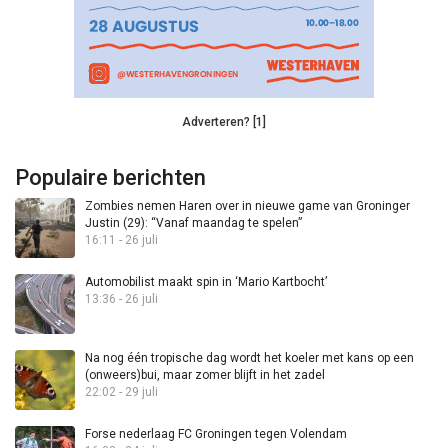
Adverteren? [1]
Populaire berichten
Zombies nemen Haren over in nieuwe game van Groninger
Justin (29): “Vanaf maandag te spelen”
16:11 - 26 juli
Automobilist maakt spin in ‘Mario Kartbocht’
13:36 - 26 juli
Na nog één tropische dag wordt het koeler met kans op een
(onweers)bui, maar zomer blijft in het zadel
22:02 - 29 juli
Forse nederlaag FC Groningen tegen Volendam