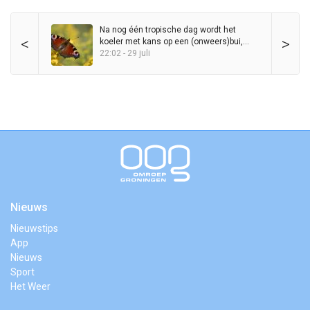
Na nog één tropische dag wordt het
<
>
koeler met kans op een (onweers)bui,
maar zomer blijft in het zadel
22:02 - 29 juli
Nieuws
Nieuwstips
App
Nieuws
Sport
Het Weer