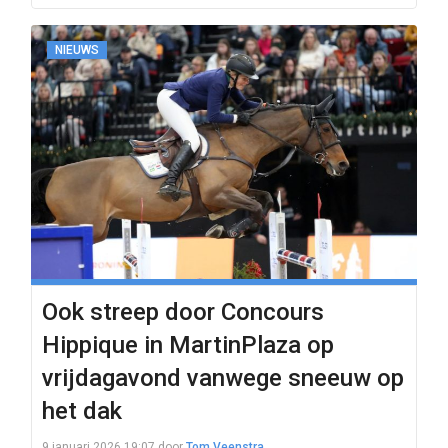
NIEUWS
Ook streep door Concours
Hippique in MartinPlaza op
vrijdagavond vanwege sneeuw op
het dak
9 januari 2026 19:07
door
Tom Veenstra