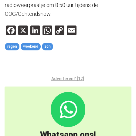
radioweerpraatje om 8:50 uur tijdens de
OOG/Ochtendshow.
Facebook
X
LinkedIn
WhatsApp
Copy
Email
Link
regen
weekend
zon
Adverteren? [12]
Whatsapp ons!