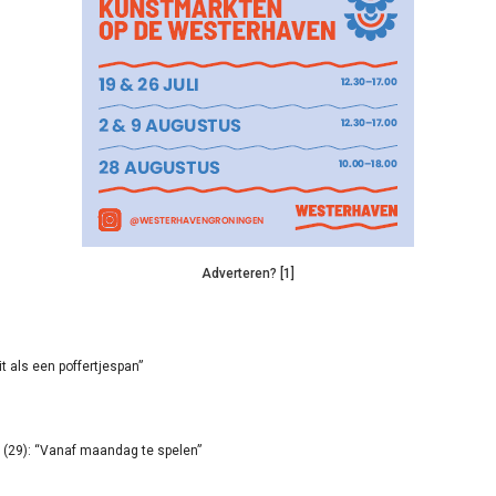
Adverteren? [1]
it als een poffertjespan”
(29): “Vanaf maandag te spelen”