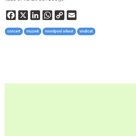
Facebook
X
LinkedIn
WhatsApp
Copy
Email
Link
concert
muziek
noordpool orkest
vindicat