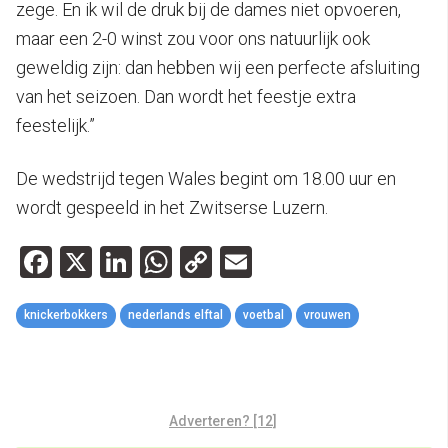
zege. En ik wil de druk bij de dames niet opvoeren,
maar een 2-0 winst zou voor ons natuurlijk ook
geweldig zijn: dan hebben wij een perfecte afsluiting
van het seizoen. Dan wordt het feestje extra
feestelijk.”
De wedstrijd tegen Wales begint om 18.00 uur en
wordt gespeeld in het Zwitserse Luzern.
Facebook
X
LinkedIn
WhatsApp
Copy
Email
Link
knickerbokkers
nederlands elftal
voetbal
vrouwen
Adverteren? [12]