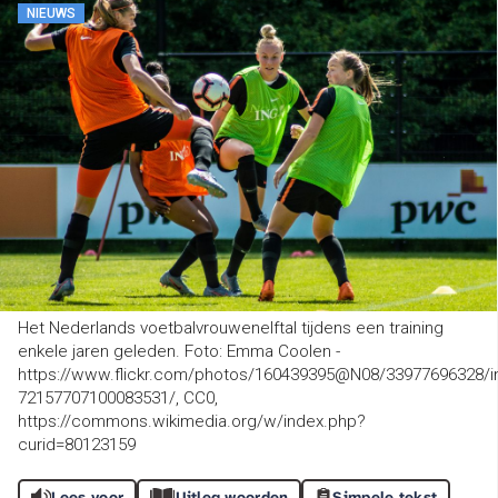
NIEUWS
Het Nederlands voetbalvrouwenelftal tijdens een training
enkele jaren geleden. Foto: Emma Coolen -
https://www.flickr.com/photos/160439395@N08/33977696328/i
72157707100083531/, CC0,
https://commons.wikimedia.org/w/index.php?
curid=80123159
Lees voor
Uitleg woorden
Simpele tekst