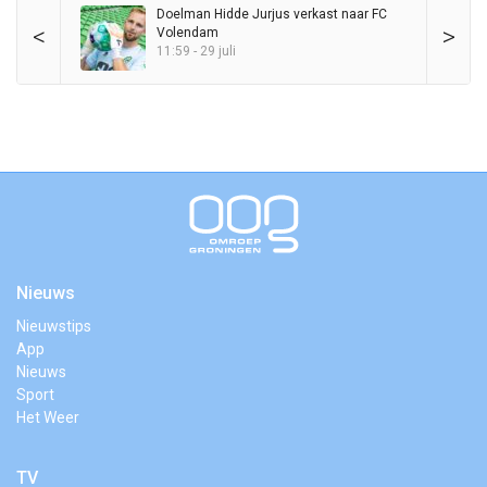
Doelman Hidde Jurjus verkast naar FC
<
>
Volendam
11:59 - 29 juli
Nieuws
Nieuwstips
App
Nieuws
Sport
Het Weer
TV