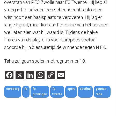
overstap van PEC Zwolle naar FC Twente. Hij liep al
vroeg in het seizoen een scheenbeenbreuk op en
wist nooit een basisplaats te veroveren. Hij lag er
lange tijd uit, maar kon aan het einde van het seizoen
wel laten zien wat hij waard is. Tijdens de halve
finales van de play-offs voor Europees voetbal
scoorde hij in blessuretijd de winnende tegen N.E.C.
Taha zal gaan spelen met rugnummer 10.
Facebook
X
LinkedIn
WhatsApp
Copy
Email
Link
euroborg
fc
fc
fc
sport
voetbal
younes
groningen
twente
taha