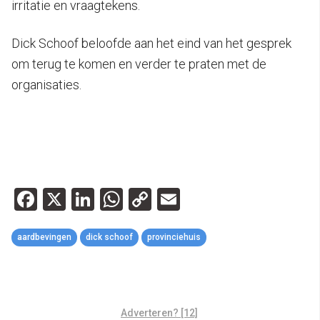
irritatie en vraagtekens.
Dick Schoof beloofde aan het eind van het gesprek
om terug te komen en verder te praten met de
organisaties.
Facebook
X
LinkedIn
WhatsApp
Copy
Email
Link
aardbevingen
dick schoof
provinciehuis
Adverteren? [12]