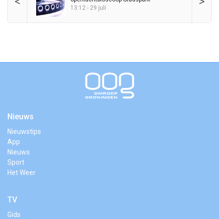
<
>
13:12 - 29 juli
Nieuws
Nieuwstips
App
Nieuws
Sport
Het Weer
TV
Gids