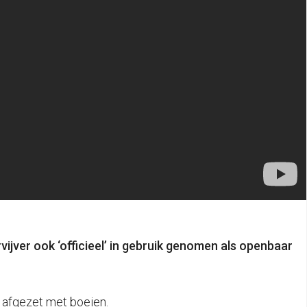
ver ook ‘officieel’ in gebruik genomen als openbaar
s afgezet met boeien.