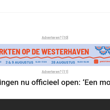
Adverteren? [10]
Adverteren? [11]
gen nu officieel open: ‘Een moo