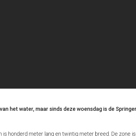
 het water, maar sinds deze woensdag is de Springervij
n is honderd meter lang en twintig meter breed. De zone i