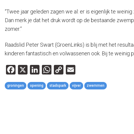
“Twee jaar geleden zagen we al: er is eigenlijk te we
Dan merk je dat het druk wordt op de bestaande zwemple
zomer.”
Raadslid Peter Swart (GroenLinks) is blij met het resul
kinderen fantastisch en volwassenen ook. Bij te weinig pl
Facebook
X
LinkedIn
WhatsApp
Copy
Email
Link
groningen
opening
stadspark
vijver
zwemmen