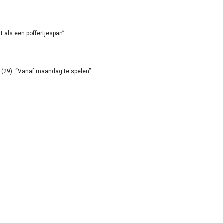
it als een poffertjespan”
(29): “Vanaf maandag te spelen”