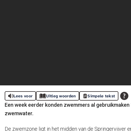
Lees voor
Uitleg woorden
Simpele tekst
Een week eerder konden zwemmers al gebruikmaken van
zwemwater.
De zwemzone ligt in het midden van de Springervijver e