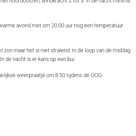
 het noordoosten, windkracht 2 tot 3. In de nacht minima
n warme avond met om 20:00 uur nog een temperatuur
 zon maar het is niet stralend. In de loop van de middag
 de nacht is er kans op een bui.
agelijkse weerpraatje om 8:50 tijdens de OOG-