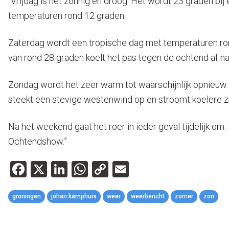
“Vrijdag is het zonnig en droog. Het wordt 23 graden bij
temperaturen rond 12 graden.
Zaterdag wordt een tropische dag met temperaturen ro
van rond 28 graden koelt het pas tegen de ochtend af na
Zondag wordt het zeer warm tot waarschijnlijk opnieuw t
steekt een stevige westenwind op en stroomt koelere zee
Na het weekend gaat het roer in ieder geval tijdelijk om.
Ochtendshow.”
Facebook
X
LinkedIn
WhatsApp
Copy
Email
Link
groningen
johan kamphuis
weer
weerbericht
zomer
zon