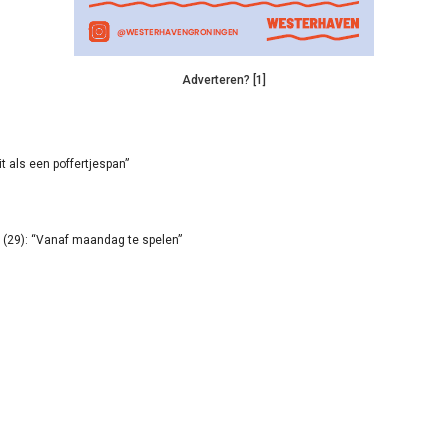
Adverteren? [1]
it als een poffertjespan”
(29): “Vanaf maandag te spelen”