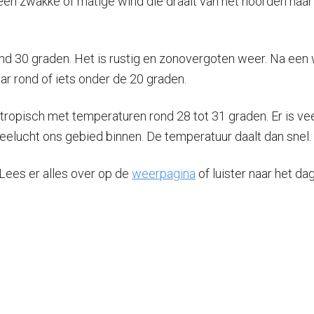
 een zwakke of matige wind die draait van het noorden naar
nd 30 graden. Het is rustig en zonovergoten weer. Na ee
ar rond of iets onder de 20 graden.
ropisch met temperaturen rond 28 tot 31 graden. Er is veel
lucht ons gebied binnen. De temperatuur daalt dan snel. In
 Lees er alles over op de
weerpagina
of luister naar het d