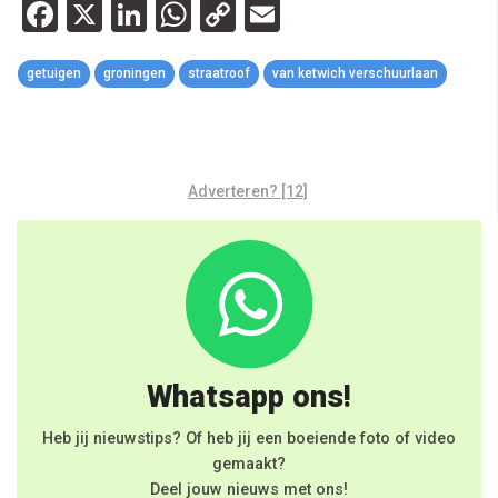
Facebook
X
LinkedIn
WhatsApp
Copy
Email
Link
getuigen
groningen
straatroof
van ketwich verschuurlaan
Adverteren? [12]
Whatsapp ons!
Heb jij nieuwstips? Of heb jij een boeiende foto of video
gemaakt?
Deel jouw nieuws met ons!