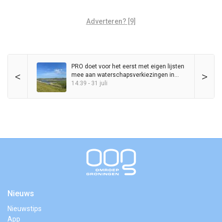
Adverteren? [9]
PRO doet voor het eerst met eigen lijsten
<
>
mee aan waterschapsverkiezingen in
Groningen
14:39 - 31 juli
Nieuws
Nieuwstips
App