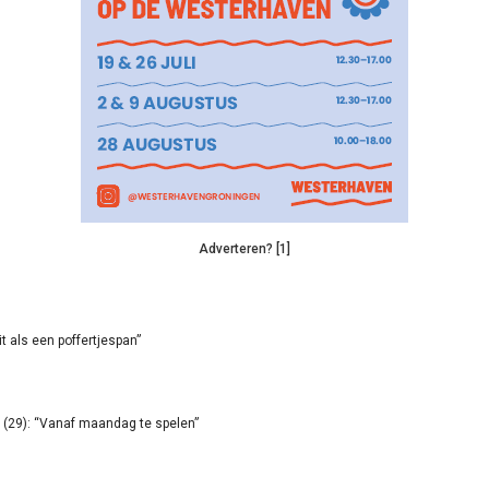
Adverteren? [1]
it als een poffertjespan”
(29): “Vanaf maandag te spelen”