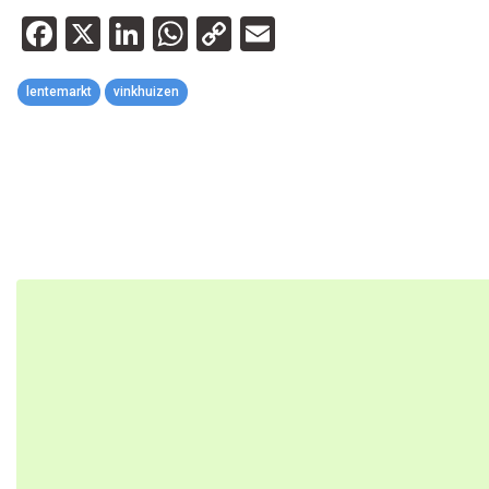
Facebook
X
LinkedIn
WhatsApp
Copy
Email
Link
lentemarkt
vinkhuizen