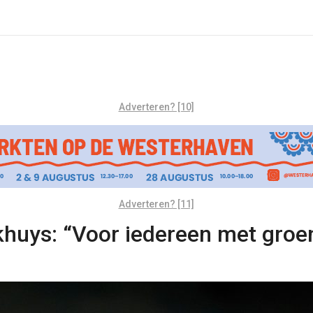
Adverteren? [10]
Adverteren? [11]
nkhuys: “Voor iedereen met groe