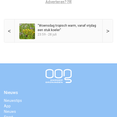
Adverteren? [9]
“Woensdag tropisch warm, vanaf vrijdag
<
>
een stuk koeler”
23:59 - 28 juli
Nieuws
Nieuwstips
App
Nieuws