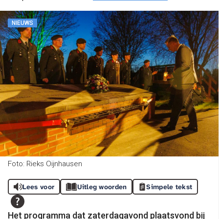
NIEUWS
Foto: Rieks Oijnhausen
Lees voor
Uitleg woorden
Simpele tekst
Het programma dat zaterdagavond plaatsvond bij