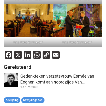
Foto: Rieks Oijnhausen
Foto: Rieks Oijnhausen
Facebook
X
LinkedIn
WhatsApp
Copy
Email
Link
Gerelateerd
Gedenkteken verzetsvrouw Esmée van
Eeghen komt aan noordzijde Van
9:57 - 9 maart
Starkenborghkanaal
bevrijding
bevrijdingsbos