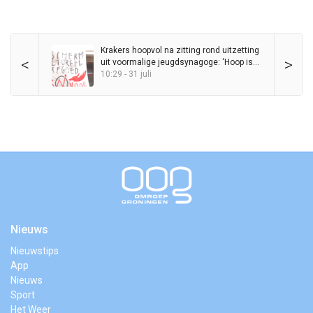
Krakers hoopvol na zitting rond uitzetting
<
>
uit voormalige jeugdsynagoge: ‘Hoop is
een actie, de Sjoel is voor altijd’
10:29 - 31 juli
Nieuws
Nieuwstips
App
Nieuws
Sport
Het Weer