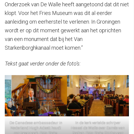
Onderzoek van De Walle heeft aangetoond dat dit niet
klopt. Voor het Fries Museum was dit al eerder
aanleiding om eerherstel te verlenen. In Groningen
wordt er op dit moment gewerkt aan het oprichten
van een monument dat bij het Van
Starkenborghkanaal moet komen.”
Tekst gaat verder onder de foto’s:
De Canadese ambassadeur in
In de kerk vertelde schrijver
Nederland Hugh Adsett houdt
Hessel de Walle over Esmée van
een toespraak. Foto: Rieks
Eechen. Foto: Rieks Oijnhausen