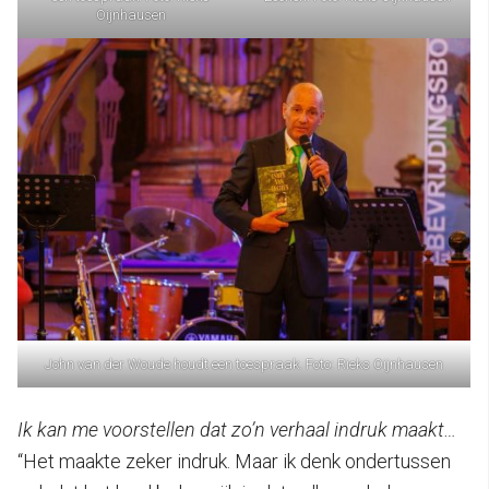
Oijnhausen
John van der Woude houdt een toespraak. Foto: Rieks Oijnhausen
Ik kan me voorstellen dat zo’n verhaal indruk maakt…
“Het maakte zeker indruk. Maar ik denk ondertussen