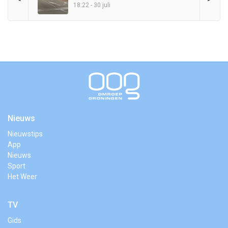
18:22 - 30 juli
Nieuws
Nieuwstips
App
Nieuws
Sport
Het Weer
TV
Gids