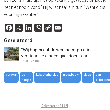
ben zelfs in die tijd niet op vakantie geweest, omdat ik
het niet nodig vond.” Hij wijst naar zijn tuin: “Want dit is
voor mij vakantie.”
Facebook
X
LinkedIn
WhatsApp
Copy
Email
Link
Gerelateerd
“Wij hopen dat de woningcorporatie
verstandige dingen gaat doen rond
14:55 - 25 mei
kabouterhuisjes”
borgwal
de
kabouterhuisjes
nieuwbouw
sloop
van
hoogte
oldebarne
Adverteren? [12]