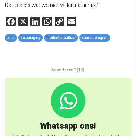
Dat is alles wat we niet willen natuurlijk.”
Facebook
X
LinkedIn
WhatsApp
Copy
Email
Link
aclo
bezuiniging
studentencultuur
studentensport
Adverteren? [12]
Whatsapp ons!