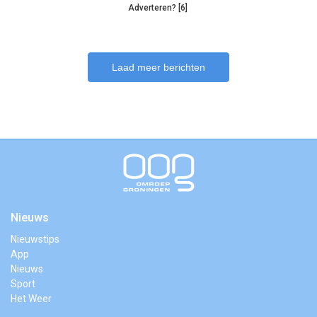
Adverteren? [6]
Laad meer berichten
Nieuws
Nieuwstips
App
Nieuws
Sport
Het Weer