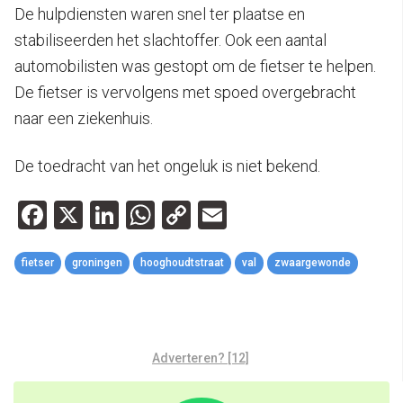
De hulpdiensten waren snel ter plaatse en
stabiliseerden het slachtoffer. Ook een aantal
automobilisten was gestopt om de fietser te helpen.
De fietser is vervolgens met spoed overgebracht
naar een ziekenhuis.
De toedracht van het ongeluk is niet bekend.
Facebook
X
LinkedIn
WhatsApp
Copy
Email
Link
fietser
groningen
hooghoudtstraat
val
zwaargewonde
Adverteren? [12]