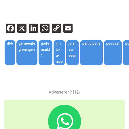
Facebook
X
LinkedIn
WhatsApp
Copy
Email
Link
d66
gemeente
grote
jim
joren
participatie
podcast
po
groningen
markt
lo-
van
1
a-
veen
njoe
Adverteren? [12]