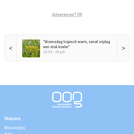
Adverteren? [9]
“Woensdag tropisch warm, vanaf vrijdag
<
>
een stuk koeler”
23:59 - 28 juli
Nieuws
Nieuwstips
App