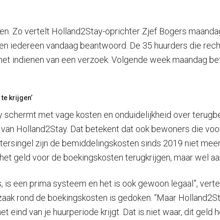
ben. Zo vertelt Holland2Stay-oprichter Zjef Bogers maandag
en iedereen vandaag beantwoord. De 35 huurders die recht
na het indienen van een verzoek. Volgende week maandag b
te krijgen’
schermt met vage kosten en onduidelijkheid over terugbeta
n van Holland2Stay. Dat betekent dat ook bewoners die voo
ersingel zijn de bemiddelingskosten sinds 2019 niet meer
het geld voor de boekingskosten terugkrijgen, maar wel aa
 is een prima systeem en het is ook gewoon legaal”, vertel
zaak rond de boekingskosten is gedoken. “Maar Holland2S
t eind van je huurperiode krijgt. Dat is niet waar, dit geld 