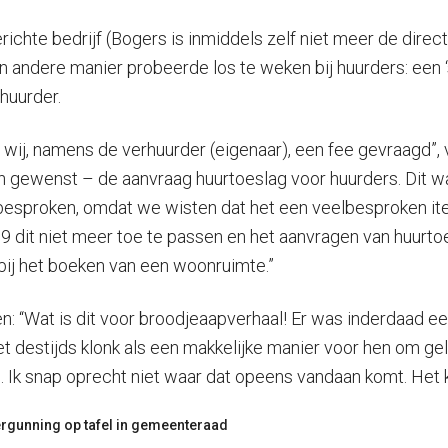
ichte bedrijf (Bogers is inmiddels zelf niet meer de dire
n andere manier probeerde los te weken bij huurders: een ‘
huurder.
 wij, namens de verhuurder (eigenaar), een fee gevraagd”,
 gewenst – de aanvraag huurtoeslag voor huurders. Dit was
t besproken, omdat we wisten dat het een veelbesproken it
dit niet meer toe te passen en het aanvragen van huurtoes
bij het boeken van een woonruimte.”
n: “Wat is dit voor broodjeaapverhaal! Er was inderdaad ee
het destijds klonk als een makkelijke manier voor hen om g
Ik snap oprecht niet waar dat opeens vandaan komt. Het kl
rgunning op tafel in gemeenteraad