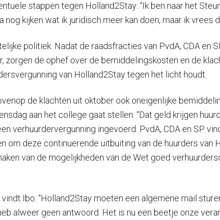
tuele stappen tegen Holland2Stay: “Ik ben naar het Steun
a nog kijken wat ik juridisch meer kan doen, maar ik vrees da
elijke politiek. Nadat de raadsfracties van PvdA, CDA en 
, zorgen de ophef over de bemiddelingskosten en de klac
dersvergunning van Holland2Stay tegen het licht houdt.
ovenop de klachten uit oktober ook oneigenlijke bemiddeli
nsdag aan het college gaat stellen. “Dat geld krijgen huur
een verhuurdervergunning ingevoerd. PvdA, CDA en SP vind
n om deze continuerende uitbuiting van de huurders van H
kmaken van de mogelijkheden van de Wet goed verhuurders
tay, vindt Ibo: “Holland2Stay moeten een algemene mail st
 heb alweer geen antwoord. Het is nu een beetje onze ver