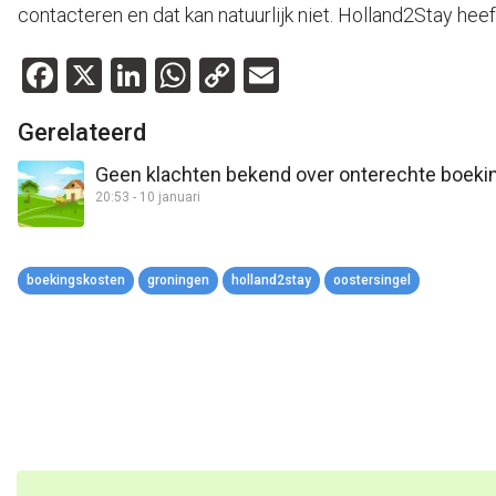
contacteren en dat kan natuurlijk niet. Holland2Stay hee
Facebook
X
LinkedIn
WhatsApp
Copy
Email
Link
Gerelateerd
Geen klachten bekend over onterechte boekin
20:53 - 10 januari
boekingskosten
groningen
holland2stay
oostersingel