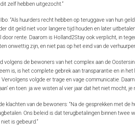
it zelf hebben uitgezocht.”
 Ibo: “Als huurders recht hebben op teruggave van hun gel
 dit geld niet voor langere tijd houden en later uitbetale
 door rente. Daarom is Holland2Stay ook verplicht, in teg
n onwettig zijn, en niet pas op het eind van de verhuurper
ad volgens de bewoners van het complex aan de Oostersingel
bleem is, is het complete gebrek aan transparantie en in 
. Vervolgens volgde er trage en vage communicatie. Daarna 
n’ en toen: ja we wisten al vier jaar dat het niet mocht, je 
de klachten van de bewoners: “Na de gesprekken met de huu
ugbetalen. Ons beleid is dat terugbetalingen binnen twee w
niet is gebeurd.”