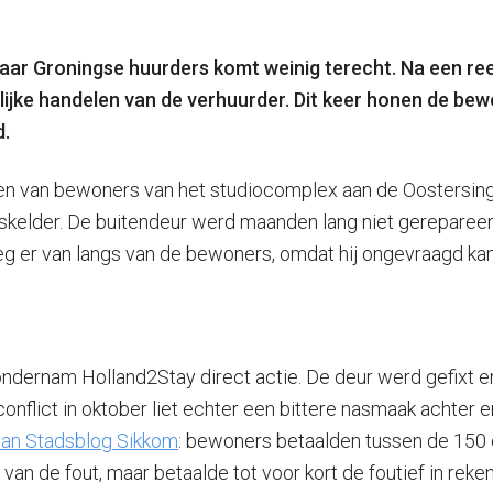
aar Groningse huurders komt weinig terecht. Na een re
ijke handelen van de verhuurder. Dit keer honen de be
d.
en van bewoners van het studiocomplex aan de Oostersinge
skelder. De buitendeur werd maanden lang niet gerepareer
eg er van langs van de bewoners, omdat hij ongevraagd k
ondernam Holland2Stay direct actie. De deur werd gefixt 
onflict in oktober liet echter een bittere nasmaak achter
van Stadsblog Sikkom
: bewoners betaalden tussen de 150 e
e van de fout, maar betaalde tot voor kort de foutief in re