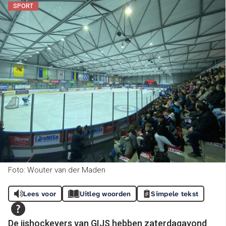
SPORT
Foto: Wouter van der Maden
Lees voor
Uitleg woorden
Simpele tekst
De ijshockeyers van GIJS hebben zaterdagavond