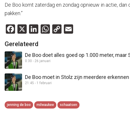
De Boo komt zaterdag en zondag opnieuw in actie, dan op
pakken.”
Facebook
X
LinkedIn
WhatsApp
Copy
Email
Link
Gerelateerd
De Boo doet alles goed op 1.000 meter, maar St
0:30 - 26 januari
De Boo moet in Stolz zijn meerdere erkennen 
21:45 - 1 februari
jenning de boo
milwaukee
schaatsen