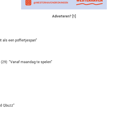
Adverteren? [1]
it als een poffertjespan”
(29): “Vanaf maandag te spelen”
id Qbuzz”