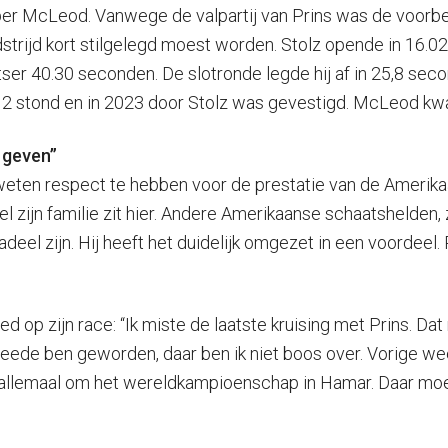
oper McLeod. Vanwege de valpartij van Prins was de voorbe
trijd kort stilgelegd moest worden. Stolz opende in 16.02
r 40.30 seconden. De slotronde legde hij af in 25,8 secon
.12 stond en in 2023 door Stolz was gevestigd. McLeod kw
 geven”
eten respect te hebben voor de prestatie van de Amerikaan
el zijn familie zit hier. Andere Amerikaanse schaatshelden, 
el zijn. Hij heeft het duidelijk omgezet in een voordeel. P
 op zijn race: “Ik miste de laatste kruising met Prins. Dat 
eede ben geworden, daar ben ik niet boos over. Vorige week 
ks allemaal om het wereldkampioenschap in Hamar. Daar moe