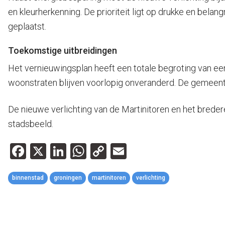
en kleurherkenning. De prioriteit ligt op drukke en bel
geplaatst.
Toekomstige uitbreidingen
Het vernieuwingsplan heeft een totale begroting van een 
woonstraten blijven voorlopig onveranderd. De gemeen
De nieuwe verlichting van de Martinitoren en het breder
stadsbeeld.
Facebook
X
LinkedIn
WhatsApp
Copy
Email
Link
binnenstad
groningen
martinitoren
verlichting