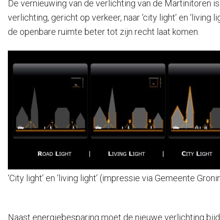
De vernieuwing van de verlichting van de Martinitoren i
verlichting, gericht op verkeer, naar ‘city light’ en ‘livi
de openbare ruimte beter tot zijn recht laat komen.
‘City light’ en ‘living light’ (impressie via Gemeente Gron
Naast energiebesparing moet de nieuwe verlichting bijdr