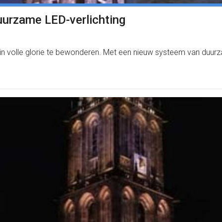
duurzame LED-verlichting
 volle glorie te bewonderen. Met een nieuw systeem van duurza