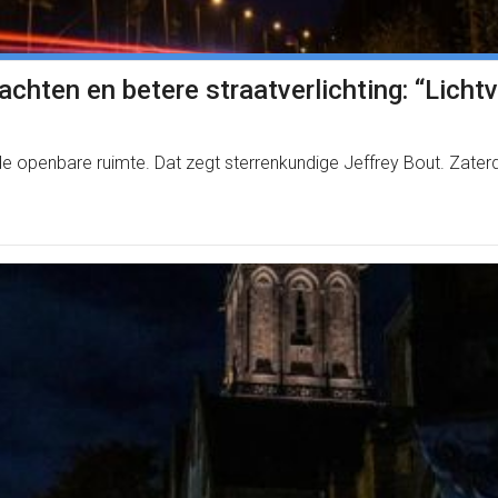
chten en betere straatverlichting: “Lichtv
openbare ruimte. Dat zegt sterrenkundige Jeffrey Bout. Zaterda