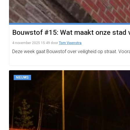
Bouwstof #15: Wat maakt onze stad v
4 november 2025 15:49
door
Tom Veenstra
Deze week gaat Bouwstof over veiligheid op straat. Vooral
NIEUWS