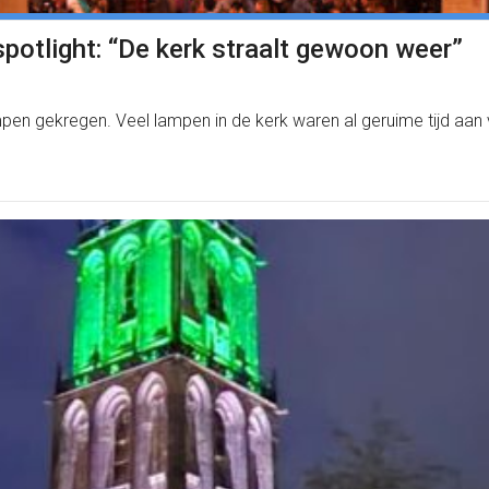
spotlight: “De kerk straalt gewoon weer”
mpen gekregen. Veel lampen in de kerk waren al geruime tijd aa