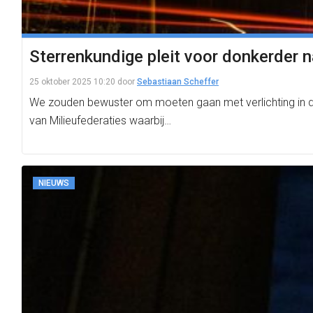
Sterrenkundige pleit voor donkerder na
25 oktober 2025 10:20
door
Sebastiaan Scheffer
We zouden bewuster om moeten gaan met verlichting in de 
van Milieufederaties waarbij…
NIEUWS