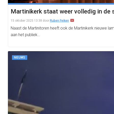
Martinikerk staat weer volledig in de 
15 oktober 2025 13:38
door
Ruben Feiken
Naast de Martinitoren heeft ook de Martinikerk nieuwe la
aan het publiek…
NIEUWS