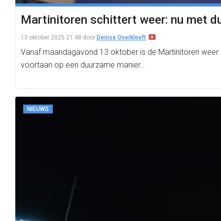
Martinitoren schittert weer: nu met 
13 oktober 2025 21:48
door
Denise Overkleeft
Vanaf maandagavond 13 oktober is de Martinitoren weer in
voortaan op een duurzame manier…
NIEUWS