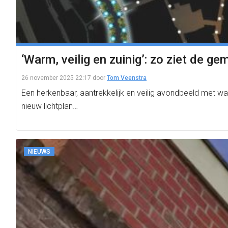
‘Warm, veilig en zuinig’: zo ziet de 
26 november 2025 22:17
door
Tom Veenstra
Een herkenbaar, aantrekkelijk en veilig avondbeeld met war
nieuw lichtplan…
NIEUWS