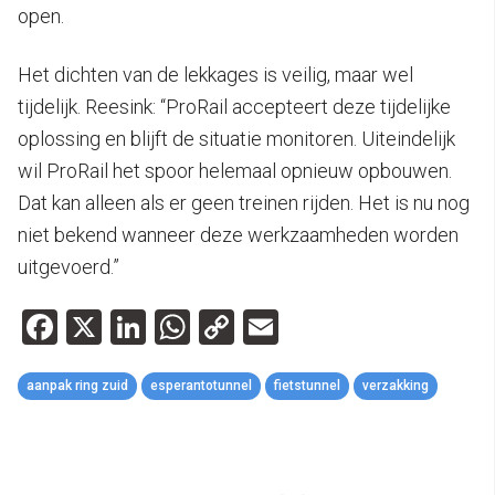
open.
Het dichten van de lekkages is veilig, maar wel
tijdelijk. Reesink: “ProRail accepteert deze tijdelijke
oplossing en blijft de situatie monitoren. Uiteindelijk
wil ProRail het spoor helemaal opnieuw opbouwen.
Dat kan alleen als er geen treinen rijden. Het is nu nog
niet bekend wanneer deze werkzaamheden worden
uitgevoerd.”
Facebook
X
LinkedIn
WhatsApp
Copy
Email
Link
aanpak ring zuid
esperantotunnel
fietstunnel
verzakking