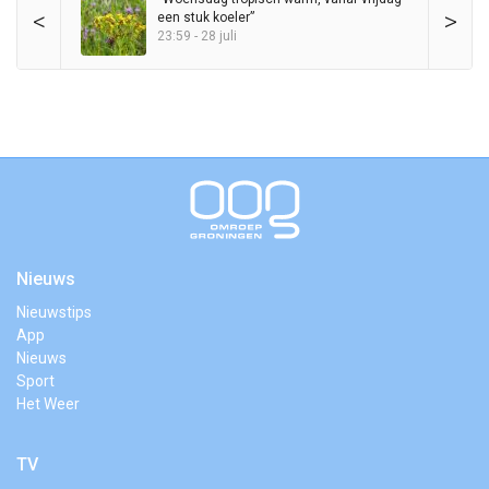
<
>
een stuk koeler”
23:59 - 28 juli
Nieuws
Nieuwstips
App
Nieuws
Sport
Het Weer
TV