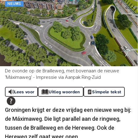
NIEUWS
De ovonde op de Brailleweg, met bovenaan de nieuwe
'Máximaweg' - Impressie via Aanpak Ring-Zuid
Lees voor
Uitleg woorden
Simpele tekst
Groningen krijgt er deze vrijdag een nieuwe weg bij:
de Máximaweg. Die ligt parallel aan de ringweg,
tussen de Brailleweg en de Hereweg. Ook de
Hereweg zelf gaat weer open.