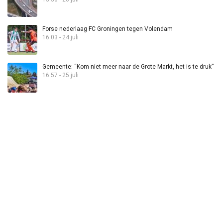
Forse nederlaag FC Groningen tegen Volendam
16:03 - 24 juli
Gemeente: “Kom niet meer naar de Grote Markt, het is te druk”
16:57 - 25 juli