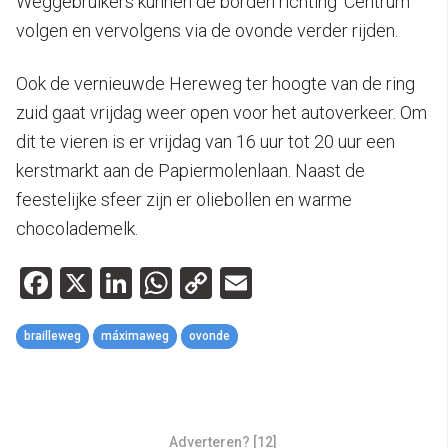
Weggebruikers kunnen de borden richting ‘Centrum’
volgen en vervolgens via de ovonde verder rijden.
Ook de vernieuwde Hereweg ter hoogte van de ring
zuid gaat vrijdag weer open voor het autoverkeer. Om
dit te vieren is er vrijdag van 16 uur tot 20 uur een
kerstmarkt aan de Papiermolenlaan. Naast de
feestelijke sfeer zijn er oliebollen en warme
chocolademelk.
Facebook
X
LinkedIn
WhatsApp
Copy
Email
Link
brailleweg
máximaweg
ovonde
Adverteren? [12]