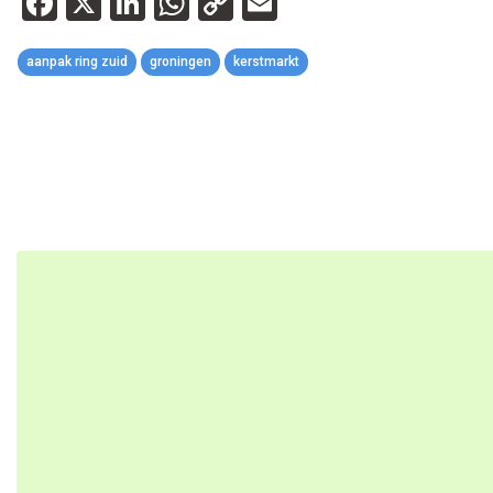
Facebook
X
LinkedIn
WhatsApp
Copy
Email
Link
aanpak ring zuid
groningen
kerstmarkt