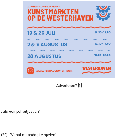
Adverteren? [1]
it als een poffertjespan”
(29): “Vanaf maandag te spelen”