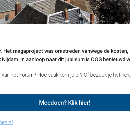
r. Het megaproject was omstreden vanwege de kosten, m
rk Nijdam. In aanloop naar dit jubileum is OOG benieuwd
 van het Forum? Hoe vaak kom je er? Of bezoek je het helem
Meedoen? Klik hier!
en.nl
.