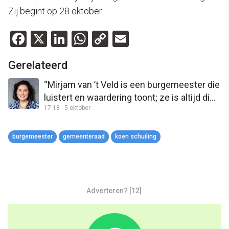
Zij begint op 28 oktober.
Facebook
X
LinkedIn
WhatsApp
Copy
Email
Link
Gerelateerd
“Mirjam van ’t Veld is een burgemeester die
luistert en waardering toont; ze is altijd die
17:18 - 5 oktober
verpleegkundige gebleven”
burgemeester
gemeenteraad
koen schuiling
Adverteren? [12]