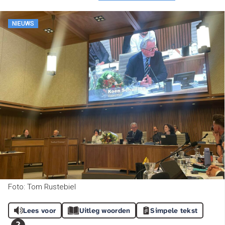
NIEUWS
Foto: Tom Rustebiel
Lees voor
Uitleg woorden
Simpele tekst